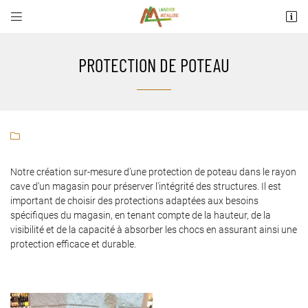


10 rue du Puits
28190 Fruncé
02 37 23 76 72
PROTECTION DE POTEAU

Notre création sur-mesure d’une protection de poteau dans le rayon
cave d'un magasin pour préserver l'intégrité des structures. Il est
important de choisir des protections adaptées aux besoins
Adresse email de réception

spécifiques du magasin, en tenant compte de la hauteur, de la
visibilité et de la capacité à absorber les chocs en assurant ainsi une
protection efficace et durable.
Recopier le code ci-contre

Rafraîchir le captcha
