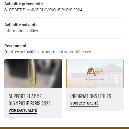
Actualité précédente
ROFESSIONNELS
SUPPORT FLAMME OLYMPIQUE PARIS 2024
PARTICULIERS
Actualité suivante
Informations utiles
S RÉALISATIONS
REJOIGNEZ-NOUS :
AVIS
Récemment
D'autres actualités qui pourraient vous intéresser
ACTUALITÉS
RESTEZ INFORM
CONTACT
Inscription Newsl
SUPPORT FLAMME
INFORMATIONS UTILES
OLYMPIQUE PARIS 2024
VOIR L'ACTUALITÉ
VOIR L'ACTUALITÉ