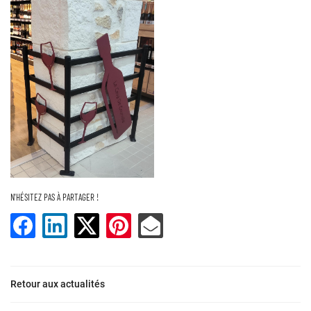
En cochant cette case, vous consentez à recevoir nos propositions commerciales à
l'adresse email indiqué ci-dessus. Vous pouvez vous désinscrire à tout moment en
utilisant
le formulaire de désinscription
.
Inscription
N'HÉSITEZ PAS À PARTAGER !
UNE QUESTION ?
Retour aux actualités
ACCUEIL
02 37 23 76 7